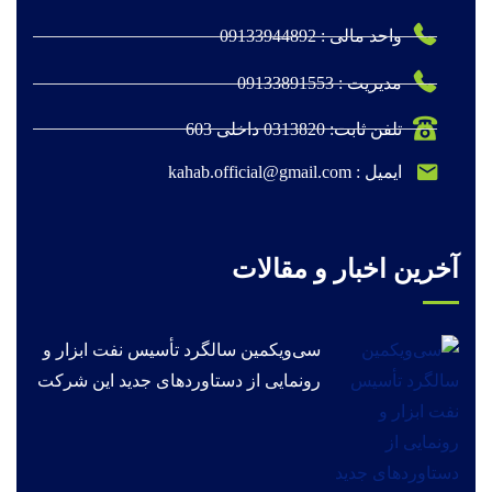
واحد مالی : 09133944892
مدیریت : 09133891553
تلفن ثابت: 0313820 داخلی 603
ایمیل : kahab.official@gmail.com
آخرین اخبار و مقالات
سی‌ویکمین سالگرد تأسیس نفت ابزار و
رونمایی از دستاوردهای جدید این شرکت